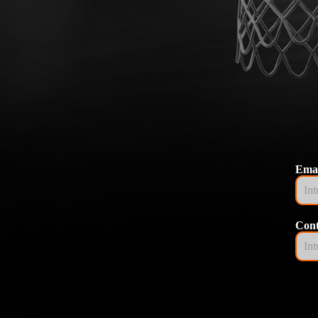
Emai
Cont
nto, visualización y uso del sitio web por parte del usuario y para mejo
rmación sobre las cookies que utilizamos consultando nuestra
Política d