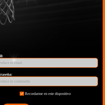
l:
raseña:
Recordarme en este dispositivo
rar nuestros servicios recogiendo datos estadísticos sobre la
e cookies
. Pulsando el botón
'Aceptar'
presta su consentimiento